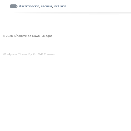
discriminación
,
escuela
,
inclusión
© 2026
Síndrome de Down
-
Juegos
Wordpress Theme By Pro WP Themes