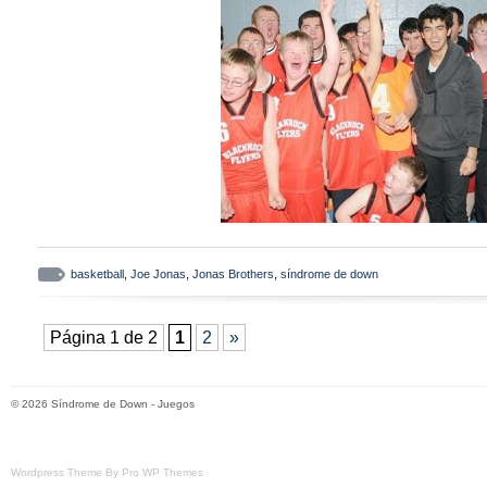
basketball
,
Joe Jonas
,
Jonas Brothers
,
síndrome de down
Página 1 de 2
1
2
»
© 2026
Síndrome de Down
-
Juegos
Wordpress Theme By Pro WP Themes