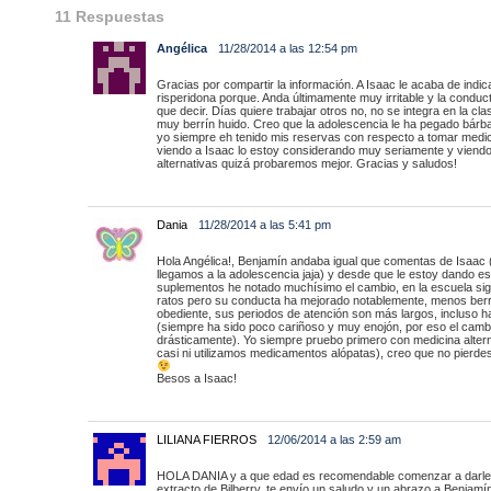
11 Respuestas
Angélica
11/28/2014 a las 12:54 pm
Gracias por compartir la información. A Isaac le acaba de indic
risperidona porque. Anda últimamente muy irritable y la conducta
que decir. Días quiere trabajar otros no, no se integra en la cl
muy berrín huido. Creo que la adolescencia le ha pegado bárba
yo siempre eh tenido mis reservas con respecto a tomar med
viendo a Isaac lo estoy considerando muy seriamente y viendo
alternativas quizá probaremos mejor. Gracias y saludos!
Dania
11/28/2014 a las 5:41 pm
Hola Angélica!, Benjamín andaba igual que comentas de Isaac 
llegamos a la adolescencia jaja) y desde que le estoy dando e
suplementos he notado muchísimo el cambio, en la escuela sig
ratos pero su conducta ha mejorado notablemente, menos ber
obediente, sus periodos de atención son más largos, incluso h
(siempre ha sido poco cariñoso y muy enojón, por eso el camb
drásticamente). Yo siempre pruebo primero con medicina alter
casi ni utilizamos medicamentos alópatas), creo que no pierde
Besos a Isaac!
LILIANA FIERROS
12/06/2014 a las 2:59 am
HOLA DANIA y a que edad es recomendable comenzar a darles
extracto de Bilberry. te envío un saludo y un abrazo a Benjamí