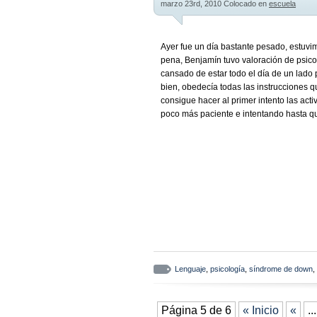
marzo 23rd, 2010
Colocado en
escuela
Ayer fue un día bastante pesado, estuvim
pena, Benjamín tuvo valoración de psico
cansado de estar todo el día de un lad
bien, obedecía todas las instrucciones 
consigue hacer al primer intento las acti
poco más paciente e intentando hasta que
Lenguaje
,
psicología
,
síndrome de down
,
Página 5 de 6
« Inicio
«
...