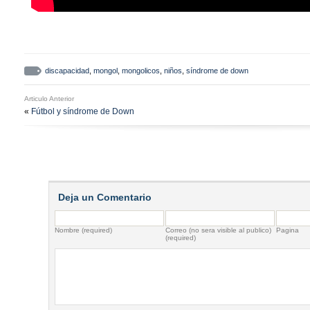
discapacidad
,
mongol
,
mongolicos
,
niños
,
síndrome de down
Articulo Anterior
«
Fútbol y síndrome de Down
Deja un Comentario
Nombre (required)
Correo (no sera visible al publico)
Pagina
(required)