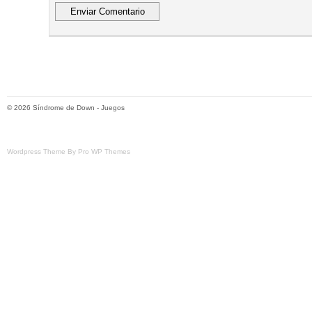
© 2026
Síndrome de Down
-
Juegos
Wordpress Theme By Pro WP Themes