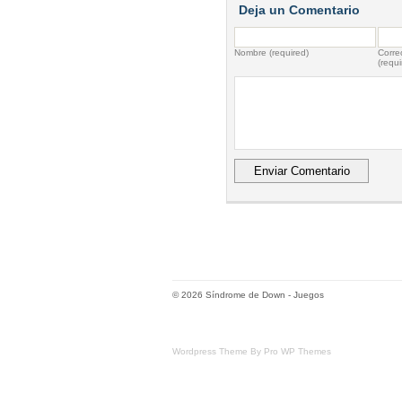
Deja un Comentario
Nombre (required)
Correo
(requi
© 2026
Síndrome de Down
-
Juegos
Wordpress Theme By Pro WP Themes