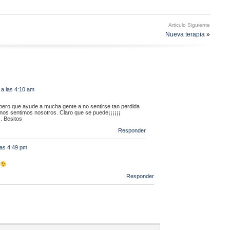
Articulo Siguiente
Nueva terapia
»
 a las 4:10 am
pero que ayude a mucha gente a no sentirse tan perdida
os sentimos nosotros. Claro que se puede¡¡¡¡¡¡
. Besitos
Responder
las 4:49 pm
Responder