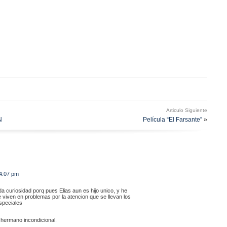
Articulo Siguiente
N
Película “El Farsante”
»
 4:07 pm
a curiosidad porq pues Elias aun es hijo unico, y he
 viven en problemas por la atencion que se llevan los
speciales
 hermano incondicional.