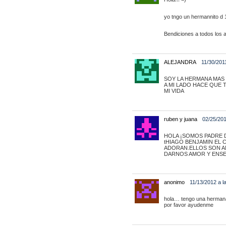
yo tngo un hermannito d 
Bendiciones a todos los 
ALEJANDRA
11/30/201
SOY LA HERMANA MAS
A MI LADO HACE QUE 
MI VIDA
ruben y juana
02/25/201
HOLA ¡SOMOS PADRE 
tHIAGO BENJAMIN EL 
ADORAN.ELLOS SON A
DARNOS AMOR Y ENSEÑ
anonimo
11/13/2012 a l
hola… tengo una hermana ‘
por favor ayudenme