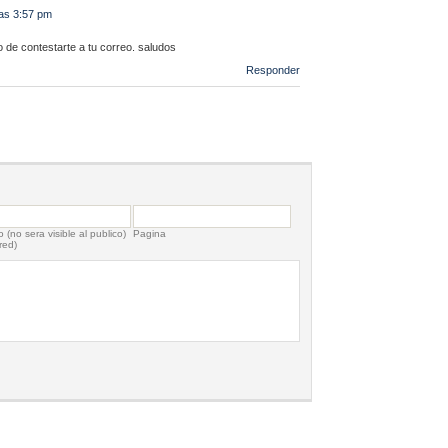
las 3:57 pm
 de contestarte a tu correo. saludos
Responder
 (no sera visible al publico)
Pagina
red)