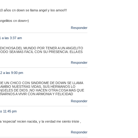
10 años cn down se llama angel y loo amoo!!!
angeliitos cn down=)
Responder
1 a las 3:37 am
 DICHOSA DEL MUNDO POR TENER A UN ANGELITO
TODO SEA MAS FACIL CON SU PRESENCIA. ELLA ES
Responder
2 a las 9:00 pm
DE UN CHICO CON SINDROME DE DOWN SE LLAMA
CAMBIO NUESTRAS VIDAS, SUS HERMANOS LO
NGELES DE DIOS ,NO HACEN OTRA COSA MAS QUE
ARNOS A VIVIR CON ARMONIA Y FELICIDAD
Responder
as 11:45 pm
especial’ recien nacida, y la verdad me siento triste ,
Responder