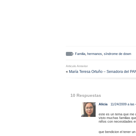
Familia
,
hermanos
,
síndrome de down
Articulo Anterior
«
María Teresa Ortuño – Senadora del PA
10 Respuestas
Alicia
11/24/2009 a las
este es un tema que me d
visto muchas familias que
niños con necesidades e
que bendicion el tener un