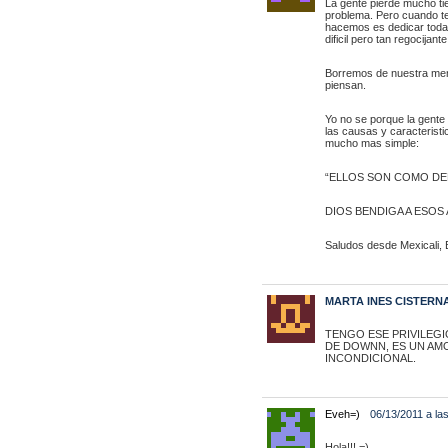
La gente pierde mucho ti
problema. Pero cuando ten
hacemos es dedicar toda 
dificil pero tan regocijante
Borremos de nuestra ment
piensan.
Yo no se porque la gente
las causas y caracterist
mucho mas simple:
“ELLOS SON COMO DE
DIOS BENDIGA A ESOS 
Saludos desde Mexicali, B
MARTA INES CISTERN
TENGO ESE PRIVILEG
DE DOWNN, ES UN AM
INCONDICIONAL.
Eveh=)
06/13/2011 a la
Hola!!! =)