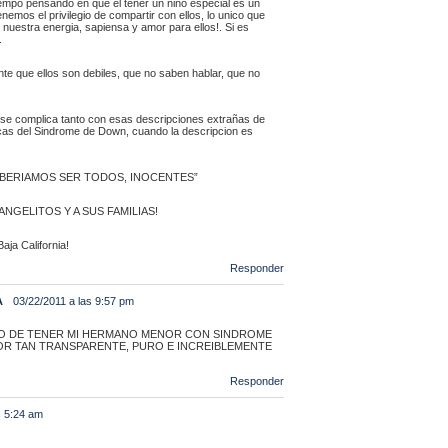
empo pensando en que el tener un niño especial es un
emos el privilegio de compartir con ellos, lo unico que
nuestra energia, sapiensa y amor para ellos!. Si es
.
e que ellos son debiles, que no saben hablar, que no
 se complica tanto con esas descripciones extrañas de
icas del Sindrome de Down, cuando la descripcion es
BERIAMOS SER TODOS, INOCENTES”
ANGELITOS Y A SUS FAMILIAS!
aja California!
Responder
A
03/22/2011 a las 9:57 pm
IO DE TENER MI HERMANO MENOR CON SINDROME
OR TAN TRANSPARENTE, PURO E INCREIBLEMENTE
Responder
s 5:24 am