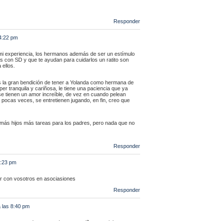
Responder
 4:22 pm
mi experiencia, los hermanos además de ser un estímulo
s con SD y que te ayudan para cuidarlos un ratito son
 ellos.
 la gran bendición de tener a Yolanda como hermana de
er tranquila y cariñosa, le tiene una paciencia que ya
s se tienen un amor increíble, de vez en cuando pelean
 pocas veces, se entretienen jugando, en fin, creo que
 más hijos más tareas para los padres, pero nada que no
Responder
2:23 pm
par con vosotros en asociasiones
Responder
 las 8:40 pm