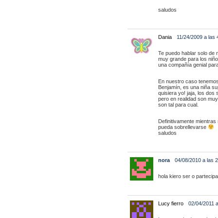
saludos
Dania
11/24/2009 a las
Te puedo hablar solo de 
muy grande para los niño
una compañía genial para
En nuestro caso tenemos
Benjamín, es una niña sup
quisiera yo! jaja, los do
pero en realidad son muy
son tal para cual.
Definitivamente mientras
pueda sobrellevarse
saludos
nora
04/08/2010 a las 
hola kiero ser o parteci
Lucy fierro
02/04/2011 a