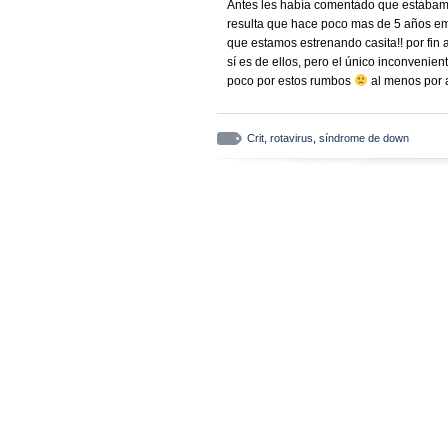
Antes les había comentado que estabam
resulta que hace poco mas de 5 años emp
que estamos estrenando casita!! por fin 
sí es de ellos, pero el único inconveni
poco por estos rumbos
al menos por 
Crit
,
rotavirus
,
síndrome de down