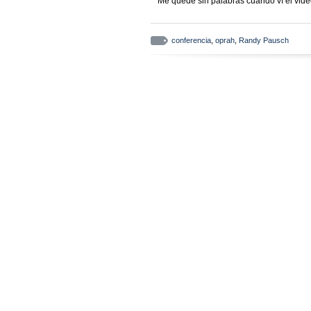
Me quedé sin palabras cuando ví el vide
conferencia
,
oprah
,
Randy Pausch