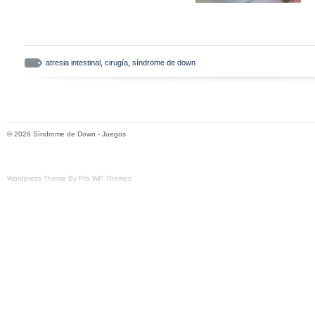
atresia intestinal
,
cirugía
,
síndrome de down
© 2026
Síndrome de Down
-
Juegos
Wordpress Theme By Pro WP Themes