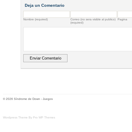
Deja un Comentario
Nombre (required)
Correo (no sera visible al publico)
Pagina
(required)
© 2026
Síndrome de Down
-
Juegos
Wordpress Theme By Pro WP Themes