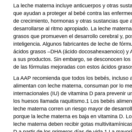
La leche materna incluye anticuerpos y otras sust
que ayudan a proteger al bebé contra las enferme
de crecimiento, hormonas y otras sustancias que 
desarrollarse al ritmo apropiado. La leche matern
grasos que promueven el desarrollo cerebral y, p
inteligencia. Algunos fabricantes de leche de fór
ácidos grasos –DHA (ácido docosahexaenoico) y 
a sus productos. Sin embargo, se desconocen los b
de las fórmulas mejoradas con estos ácidos graso
La AAP recomienda que todos los bebés, incluso a
alimentan con leche materna, consuman por lo m
internacionales (IU) de vitamina D para prevenir 
los huesos llamada raquitismo.1 Los bebés alime
leche materna corren un riesgo mayor de desarrol
porque la leche materna es baja en vitamina D. L
leche materna deben recibir gotas multivitamínic
D a partir de los primeros días de vida.1 La mayor