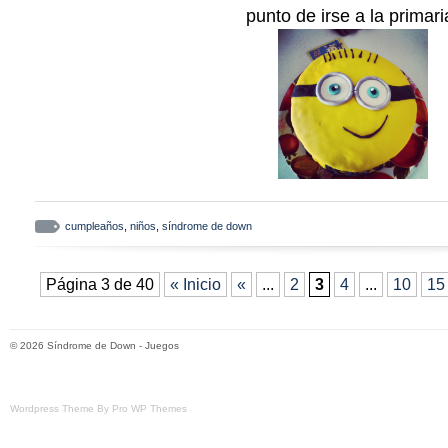
punto de irse a la primari
cumpleaños
,
niños
,
síndrome de down
Página 3 de 40
« Inicio
«
...
2
3
4
...
10
15
© 2026
Síndrome de Down
-
Juegos
Wordpress Theme By Pro WP Themes