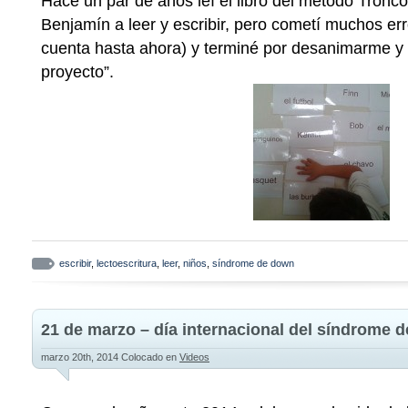
Hace un par de años leí el libro del método Tronc
Benjamín a leer y escribir, pero cometí muchos er
cuenta hasta ahora) y terminé por desanimarme y d
proyecto”.
escribir
,
lectoescritura
,
leer
,
niños
,
síndrome de down
21 de marzo – día internacional del síndrome 
marzo 20th, 2014
Colocado en
Videos